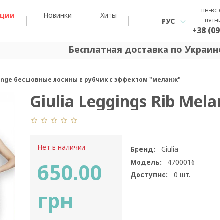
пн-вс 
кции
Новинки
Хиты
пятн
РУС
+38 (09
Бесплатная доставка по Украине
elange бесшовные лосины в рубчик с эффектом "меланж"
Giulia Leggings Rib Mel
Нет в наличии
Бренд:
Giulia
Модель:
4700016
650.00
Доступно:
0
шт.
грн