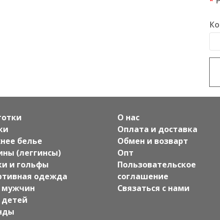
Ко
готки
О нас
ки
Оплата и доставка
нее белье
Обмен и возварт
ины (леггинсы)
Опт
ки и гольфы
Пользовательское
ртивная одежда
соглашение
 мужчин
Связаться с нами
 детей
нды