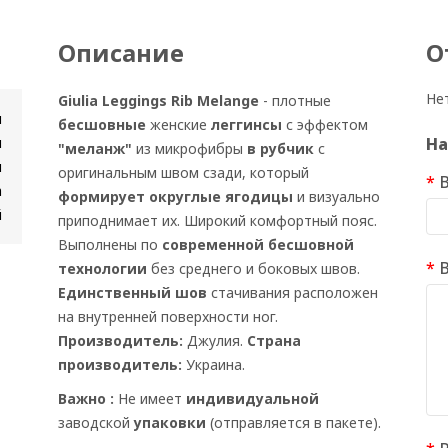
Описание
О
Не
Giulia Leggings Rib Melange
- плотные
и
бесшовные
женские
леггинсы
с эффектом
я
На
"меланж"
из микрофибры
в рубчик
с
н
оригинальным швом сзади, который
а
формирует округлые ягодицы
и визуально
й
приподнимает их. Широкий комфортный пояс.
Выполнены по
современной бесшовной
технологии
без среднего и боковых швов.
Единственный шов
стачивания расположен
на внутренней поверхности ног.
Производитель:
Джулия.
Страна
производитель:
Украина.
Важно :
Не имеет
индивидуальной
заводской
упаковки
(отправляется в пакете).