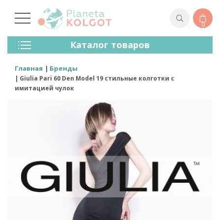
0
Колготки
Каталог товаров
Чулки
Нижнее Белье
Главная
Бренды
Лосины (леггинсы)
Giulia Pari 60 Den Model 19 стильные колготки с
Носки И Гольфы
имитацией чулок
Спортивная Одежда
Для Мужчин
Для Детей
Бренды