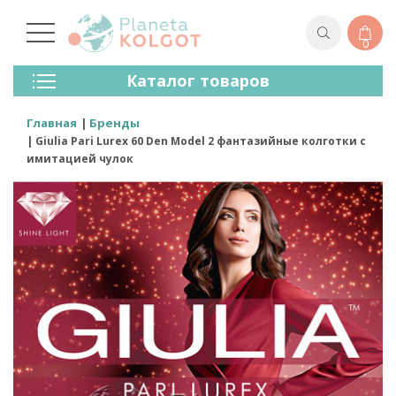
0
Колготки
Каталог товаров
Чулки
Нижнее Белье
Главная
Бренды
Лосины (леггинсы)
Giulia Pari Lurex 60 Den Model 2 фантазийные колготки с
Носки И Гольфы
имитацией чулок
Спортивная Одежда
Для Мужчин
Для Детей
Бренды