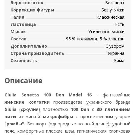
Верх колготок
Без шорт
Коррекция фигуры
Без утяжки
Талия
Классическая
Ластовица
Есть
Мысок
Усиленные мыски
Состав
95 % полиамид, 5 % эластан
Дополнительно
С узором
Страна производитель
Украина
Сезонность
Зима
Описание
Giulia Sonetta 100 Den Model 16
- фантазийные
женские колготки
производства украинского бренда
Giulia
(
Джулия
) плотностью
100 Den
с
3D
плетением
нити
из мягкой
микрофибры
с просветленным узором
"ромбы".
Без шорт (однородные по всей длине), удобный
пояс, комфортные плоские швы, гигиеническая хлопковая