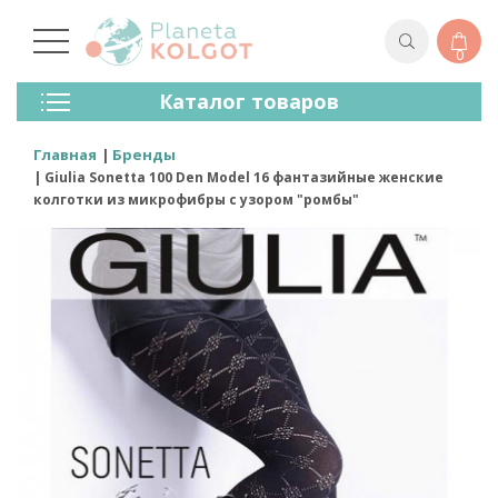
0
Колготки
Каталог товаров
Чулки
Нижнее Белье
Главная
Бренды
Лосины (леггинсы)
Giulia Sonetta 100 Den Model 16 фантазийные женские
Носки И Гольфы
колготки из микрофибры с узором "ромбы"
Спортивная Одежда
Для Мужчин
Для Детей
Бренды