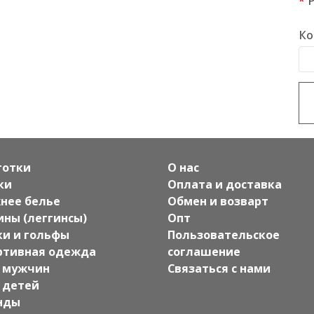
Ко
готки
О нас
ки
Оплата и доставка
нее белье
Обмен и возварт
ины (леггинсы)
Опт
ки и гольфы
Пользовательское
ртивная одежда
соглашение
 мужчин
Связаться с нами
 детей
нды