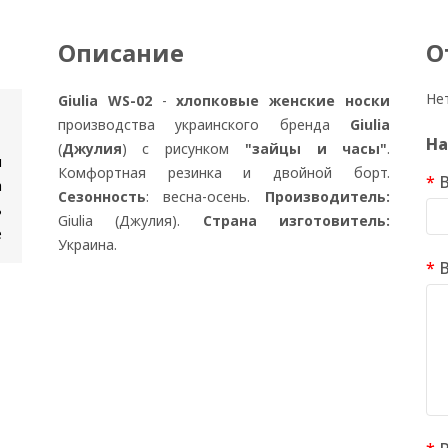
Описание
О
Не
Giulia WS-02
-
хлопковые женские носки
производства украинского бренда
Giulia
На
(
Джулия
) с рисунком
"зайцы и часы"
.
м
Комфортная резинка и двойной борт.
а
Сезонность
: весна-осень.
Производитель:
ь
Giulia (Джулия).
Страна изготовитель:
е
Украина.