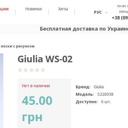
пн-вс 
кции
Новинки
Хиты
пятн
РУС
+38 (09
Бесплатная доставка по Украине
е носки с рисунком
Giulia WS-02
Нет в наличии
Бренд:
Giulia
Модель:
5220038
45.00
Доступно:
0
шт.
грн