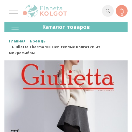
0
Колготки
Каталог товаров
Чулки
Нижнее Белье
Главная
Бренды
Лосины (леггинсы)
Giulietta Thermo 100 Den теплые колготки из
Носки И Гольфы
микрофибры
Спортивная Одежда
Для Мужчин
Для Детей
Бренды