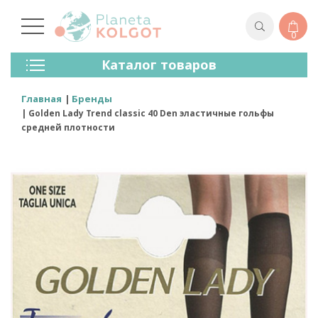
0
Колготки
Каталог товаров
Чулки
Нижнее Белье
Главная
Бренды
Лосины (леггинсы)
Golden Lady Trend classic 40 Den эластичные гольфы
Носки И Гольфы
средней плотности
Спортивная Одежда
Для Мужчин
Для Детей
Бренды