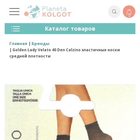
0
Колготки
Каталог товаров
Чулки
Нижнее Белье
Главная
Бренды
Лосины (леггинсы)
Golden Lady Velato 40 Den Calzino эластичные носки
Носки И Гольфы
средней плотности
Спортивная Одежда
Для Мужчин
Для Детей
Бренды