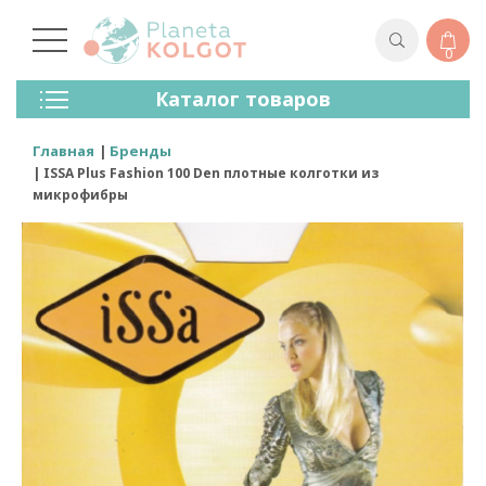
0
Колготки
Каталог товаров
Чулки
Нижнее Белье
Главная
Бренды
Лосины (леггинсы)
ISSA Plus Fashion 100 Den плотные колготки из
Носки И Гольфы
микрофибры
Спортивная Одежда
Для Мужчин
Для Детей
Бренды