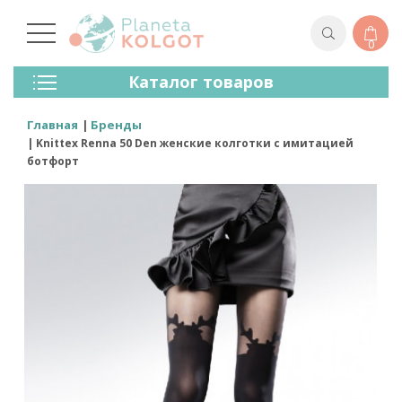
0
Колготки
Каталог товаров
Чулки
Нижнее Белье
Главная
Бренды
Лосины (леггинсы)
Knittex Renna 50 Den женские колготки с имитацией
Носки И Гольфы
ботфорт
Спортивная Одежда
Для Мужчин
Для Детей
Бренды