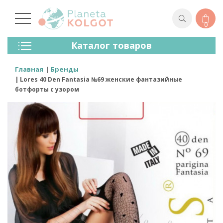
0
Колготки
Каталог товаров
Чулки
Нижнее Белье
Главная
Бренды
Лосины (леггинсы)
Lores 40 Den Fantasia №69 женские фантазийные
Носки И Гольфы
ботфорты с узором
Спортивная Одежда
Для Мужчин
Для Детей
Бренды