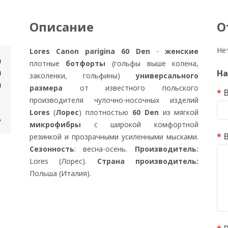
Описание
О
Не
Lores Canon parigina 60 Den
-
женские
n
плотные
ботфорты
(гольфы выше колена,
и
На
заколенки, гольфины)
универсального
н
размера
от известного польского
производителя чулочно-носочных изделий
Lores
(
Лорес
) плотностью
60 Den
из мягкой
ь
микрофибры
с широкой комфортной
резинкой и прозрачными усиленными мысками.
Сезонность
: весна-осень.
Производитель:
Lores (Лорес).
Страна производитель:
Польша (Италия).