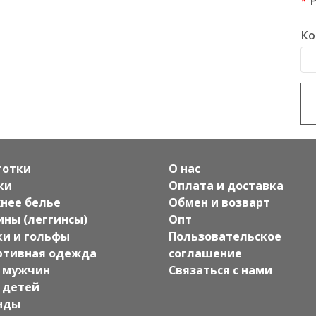
Ко
готки
О нас
ки
Оплата и доставка
нее белье
Обмен и возварт
ины (леггинсы)
Опт
ки и гольфы
Пользовательское
ртивная одежда
соглашение
 мужчин
Связаться с нами
 детей
нды