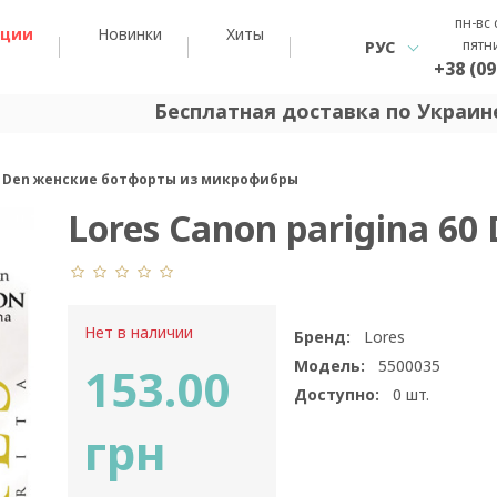
пн-вс 
кции
Новинки
Хиты
пятн
РУС
+38 (09
Бесплатная доставка по Украине
60 Den женские ботфорты из микрофибры
Lores Canon parigina 60
Нет в наличии
Бренд:
Lores
Модель:
5500035
153.00
Доступно:
0
шт.
грн