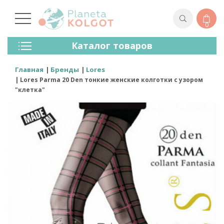
0
Колготки
Каталог товаров
Чулки
Нижнее Белье
Главная
Бренды
Lores
Лосины (леггинсы)
Lores Parma 20 Den тонкие женские колготки с узором
Носки И Гольфы
"клетка"
Спортивная Одежда
Для Мужчин
Для Детей
Бренды