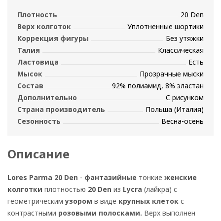
Плотность
20 Den
Верх колготок
Уплотненные шортики
Коррекция фигуры
Без утяжки
Талия
Классическая
Ластовица
Есть
Мысок
Прозрачные мыски
Состав
92% полиамид, 8% эластан
Дополнительно
С рисунком
Страна производитель
Польша (Италия)
Сезонность
Весна-осень
Описание
Lores Parma 20 Den
-
фантазийные
тонкие
женские
колготки
плотностью
20 Den
из
Lycra
(лайкра) с
геометрическим
узором
в виде
крупных клеток
с
контрастными
розовыми полосками.
Верх выполнен