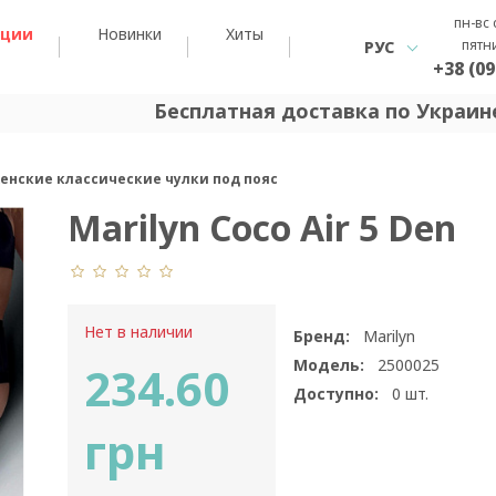
пн-вс 
кции
Новинки
Хиты
пятн
РУС
+38 (09
Бесплатная доставка по Украине
 женские классические чулки под пояс
Marilyn Coco Air 5 Den
Нет в наличии
Бренд:
Marilyn
Модель:
2500025
234.60
Доступно:
0
шт.
грн