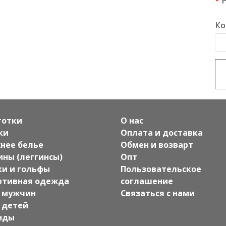
Ко
готки
О нас
ки
Оплата и доставка
нее белье
Обмен и возварт
ины (леггинсы)
Опт
ки и гольфы
Пользовательское
ртивная одежда
соглашение
 мужчин
Связаться с нами
 детей
нды