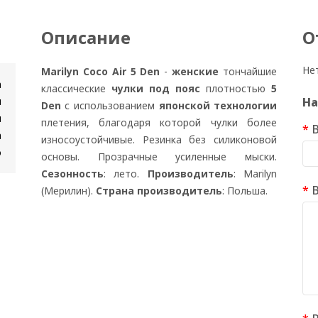
Описание
О
Не
Marilyn Coco Air 5 Den
-
женские
тончайшие
n
классические
чулки под пояс
плотностью
5
и
На
Den
с использованием
японской технологии
н
плетения, благодаря которой чулки более
а
износоустойчивые. Резинка без силиконовой
о
основы. Прозрачные усиленные мыски.
Сезонность
: лето.
Производитель
: Marilyn
(Мерилин).
Страна производитель
: Польша.