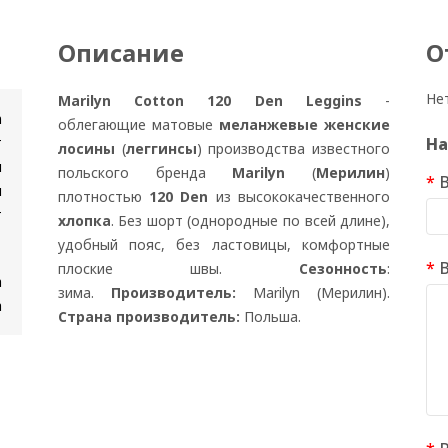
Описание
О
Не
Marilyn Cotton 120 Den Leggins
-
n
облегающие матовые
меланжевые женские
т
На
лосины
(
леггинсы
) производства известного
и
польского бренда
Marilyn
(
Мерилин
)
я
плотностью
120 Den
из высококачественного
т
хлопка
. Без шорт (однородные по всей длине),
удобный пояс, без ластовицы, комфортные
плоские швы.
Сезонность
:
а
зима.
Производитель:
Marilyn (Мерилин).
а
Страна производитель:
Польша.