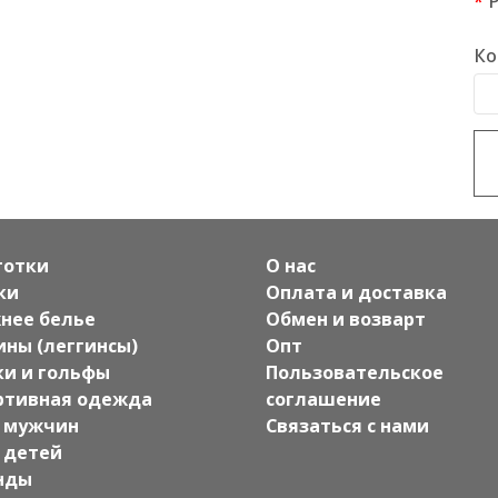
Ко
готки
О нас
ки
Оплата и доставка
нее белье
Обмен и возварт
ины (леггинсы)
Опт
ки и гольфы
Пользовательское
ртивная одежда
соглашение
 мужчин
Связаться с нами
 детей
нды