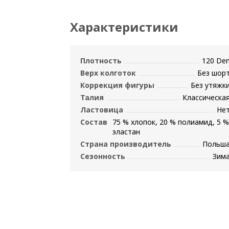
Характеристики
Плотность
120 De
Верх колготок
Без шор
Коррекция фигуры
Без утяжк
Талия
Классическа
Ластовица
Не
Состав
75 % хлопок, 20 % полиамид, 5 %
эластан
Страна производитель
Польш
Сезонность
Зим