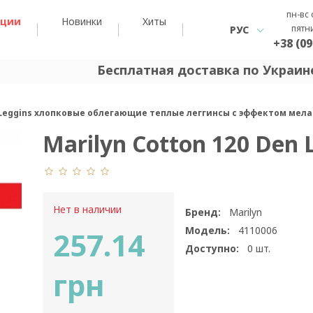
пн-вс 
кции
Новинки
Хиты
пятн
РУС
+38 (09
Бесплатная доставка по Украине
n Leggins хлопковые облегающие теплые леггинсы с эффектом мел
Marilyn Cotton 120 Den 
Нет в наличии
Бренд:
Marilyn
Модель:
4110006
257.14
Доступно:
0
шт.
грн