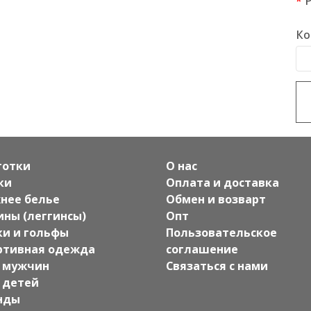
Ко
готки
О нас
ки
Оплата и доставка
нее белье
Обмен и возварт
ины (леггинсы)
Опт
ки и гольфы
Пользовательское
ртивная одежда
соглашение
 мужчин
Связаться с нами
 детей
нды