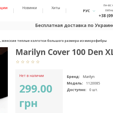
пн-вс 
кции
Новинки
Хиты
пятн
РУС
+38 (09
Бесплатная доставка по Украине
 XL женские теплые колготки большого размера из микрофибры
Marilyn Cover 100 Den X
Нет в наличии
Бренд:
Marilyn
Модель:
1120085
299.00
Доступно:
0
шт.
грн