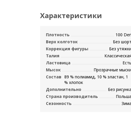
Характеристики
Плотность
100 De
Верх колготок
Без шор
Коррекция фигуры
Без утяжк
Талия
Классическа
Ластовица
Ест
Мысок
Прозрачные мыск
Состав
89 % полиамид, 10 % эластан, 1
% хлопок
Дополнительно
Без рисунк
Страна производитель
Польш
Сезонность
Зим