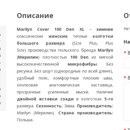
Описание
О
Не
Marilyn Cover 100 Den XL - зимние
n
классические
женские
теплые
колготки
т
На
большого размера
(SIze Plus, Plus
и
Size) производства польского бренда
Marilyn
я
(
Мерилин
) плотностью
100 Den
из мягкой
ь
высококачественной
микрофибры
. Без
и
рисунка. Без шорт (однородные по всей длине),
удобный пояс, комфортные плоские швы,
хлопковая анатомическая ластовица,
а
прозрачные усиленные мыски. Наличие
а
двойной вставки сзади
в колготках
5-го
а
размера.
Сезонность:
Зима.
Производитель:
Marilyn (Мерилин).
Страна производитель:
Польша.