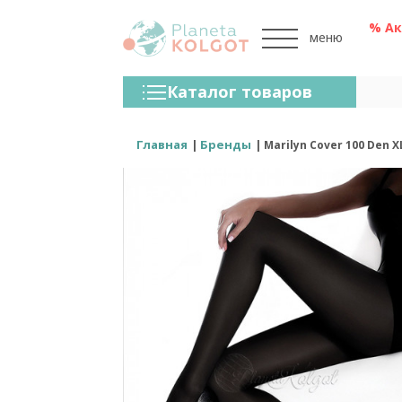
% А
меню
Колготки
Каталог товаров
Чулки
Нижнее Белье
Главная
Бренды
Marilyn Cover 100 Den
Лосины (леггинсы)
Носки И Гольфы
Спортивная Одежда
Для Мужчин
Для Детей
Бренды