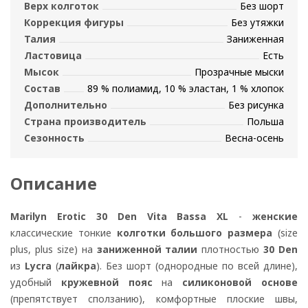
Верх колготок
Без шорт
Коррекция фигуры
Без утяжки
Талия
Заниженная
Ластовица
Есть
Мысок
Прозрачные мыски
Состав
89 % полиамид, 10 % эластан, 1 % хлопок
Дополнительно
Без рисунка
Страна производитель
Польша
Сезонность
Весна-осень
Описание
Marilyn Erotic 30 Den Vita Bassa XL
-
женские
классические тонкие
колготки большого размера
(size
plus, plus size) на
заниженной талии
плотностью
30 Den
из
Lycra
(
лайкра
). Без шорт (однородные по всей длине),
удобный
кружевной
пояс
на
силиконовой основе
(препятствует сползанию), комфортные плоские швы,