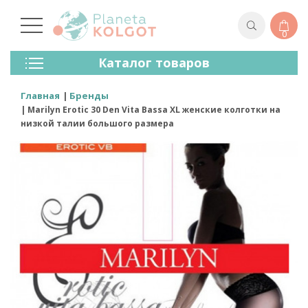
0
Колготки
Каталог товаров
Чулки
Нижнее Белье
Главная
Бренды
Лосины (леггинсы)
Marilyn Erotic 30 Den Vita Bassa XL женские колготки на
Носки И Гольфы
низкой талии большого размера
Спортивная Одежда
Для Мужчин
Для Детей
Бренды