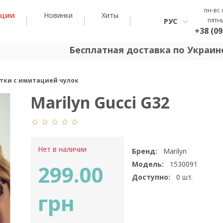
пн-вс 
кции
Новинки
Хиты
пятн
РУС
+38 (09
Бесплатная доставка по Украине
готки с имитацией чулок
Marilyn Gucci G32
Нет в наличии
Бренд:
Marilyn
Модель:
1530091
299.00
Доступно:
0
шт.
грн