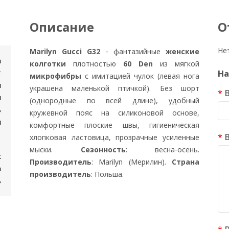
Описание
О
Не
Marilyn Gucci G32
- фантазийные
женские
n
колготки
плотностью
60 Den
из мягкой
т
На
микрофибры
с имитацией чулок (левая нога
и
украшена маленькой птичкой). Без шорт
я
(однородные по всей длине), удобный
ь
кружевной пояс на силиконовой основе,
и
комфортные плоские швы, гигиеническая
хлопковая ластовица, прозрачные усиленные
мыски.
Сезонность
: весна-осень.
к
Производитель
: Marilyn (Мерилин).
Страна
а
производитель
: Польша.
ь