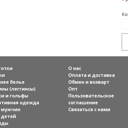
Ко
готки
О нас
ки
Оплата и доставка
нее белье
Обмен и возварт
ины (леггинсы)
Опт
ки и гольфы
Пользовательское
ртивная одежда
соглашение
 мужчин
Связаться с нами
 детей
нды