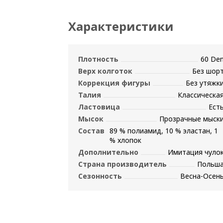
Характеристики
Плотность
60 De
Верх колготок
Без шор
Коррекция фигуры
Без утяжк
Талия
Классическа
Ластовица
Ест
Мысок
Прозрачные мыск
Состав
89 % полиамид, 10 % эластан, 1
% хлопок
Дополнительно
Имитация чуло
Страна производитель
Польш
Сезонность
Весна-Осен