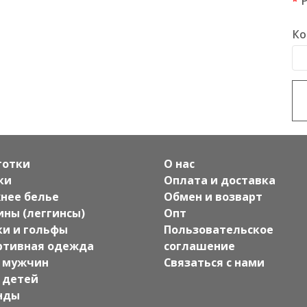
Ко
готки
О нас
ки
Оплата и доставка
нее белье
Обмен и возварт
ины (леггинсы)
Опт
ки и гольфы
Пользовательское
ртивная одежда
соглашение
 мужчин
Связаться с нами
 детей
нды