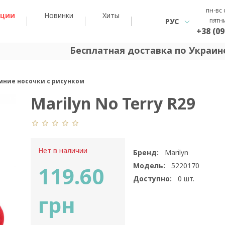
пн-вс 
кции
Новинки
Хиты
пятн
РУС
+38 (09
Бесплатная доставка по Украине
имние носочки с рисунком
Marilyn No Terry R29
Нет в наличии
Бренд:
Marilyn
Модель:
5220170
119.60
Доступно:
0
шт.
грн