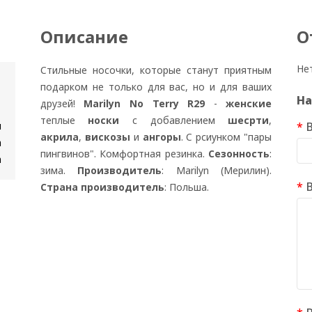
Описание
О
Не
Стильные носочки, которые станут приятным
подарком не только для вас, но и для ваших
На
друзей!
Marilyn No Terry R29
-
женские
теплые
носки
с добавлением
шесрти
,
м
акрила
,
вискозы
и
ангоры
. С рсиунком "пары
а
пингвинов". Комфортная резинка.
Сезонность
:
а
зима.
Производитель
: Marilyn (Мерилин).
Страна производитель
: Польша.