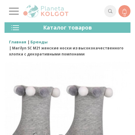
0
Колготки
Каталог товаров
Чулки
Нижнее Белье
Главная
Бренды
Лосины (леггинсы)
Marilyn SC M21 женские носки из высококачественного
Носки И Гольфы
хлопка с декоративными помпонами
Спортивная Одежда
Для Мужчин
Для Детей
Бренды