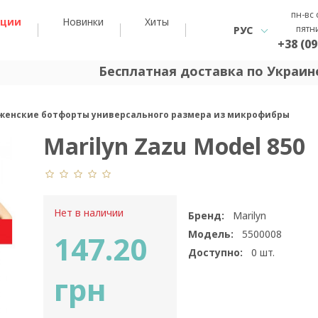
пн-вс 
кции
Новинки
Хиты
пятн
РУС
+38 (09
Бесплатная доставка по Украине
50 женские ботфорты универсального размера из микрофибры
Marilyn Zazu Model 850
Нет в наличии
Бренд:
Marilyn
Модель:
5500008
147.20
Доступно:
0
шт.
грн