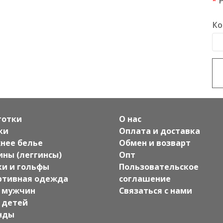
Ко
готки
О нас
ки
Оплата и доставка
нее белье
Обмен и возварт
ины (леггинсы)
Опт
ки и гольфы
Пользовательское
ртивная одежда
соглашение
 мужчин
Связаться с нами
 детей
нды