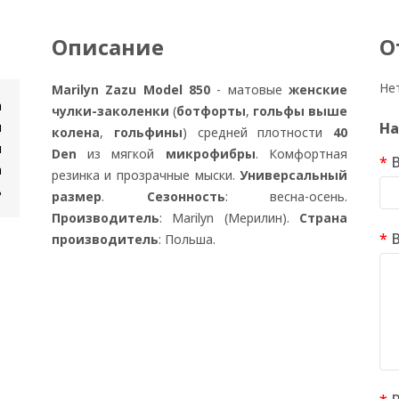
Описание
О
Не
Marilyn Zazu Model 850
- матовые
женские
n
чулки-заколенки
(
ботфорты
,
гольфы выше
и
На
колена
,
гольфины
)
средней плотности
40
н
Den
из мягкой
микрофибры
. Комфортная
а
резинка и прозрачные мыски.
Универсальный
ь
размер
.
Сезонность
: весна-осень.
Производитель
: Marilyn (Мерилин).
Страна
производитель
: Польша.