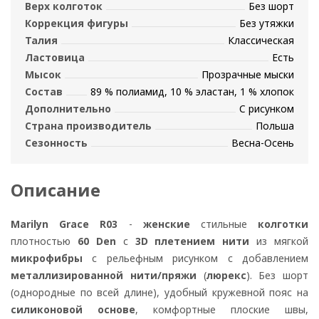
Верх колготок
Без шорт
Коррекция фигуры
Без утяжки
Талия
Классическая
Ластовица
Есть
Мысок
Прозрачные мыски
Состав
89 % полиамид, 10 % эластан, 1 % хлопок
Дополнительно
С рисунком
Страна производитель
Польша
Сезонность
Весна-Осень
Описание
Marilyn Grace R03
-
женские
стильные
колготки
плотностью
60 Den
c
3D плетением нити
из мягкой
микрофибры
с рельефным рисунком с добавлением
металлизированной нити/пряжи
(
люрекс
). Без шорт
(однородные по всей длине), удобный кружевной пояс на
силиконовой основе
, комфортные плоские швы,