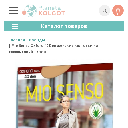
0
Колготки
Каталог товаров
Чулки
Нижнее Белье
Главная
Бренды
Лосины (леггинсы)
Mio Senso Oxford 40 Den женские колготки на
Носки И Гольфы
завышенной талии
Спортивная Одежда
Для Мужчин
Для Детей
Бренды