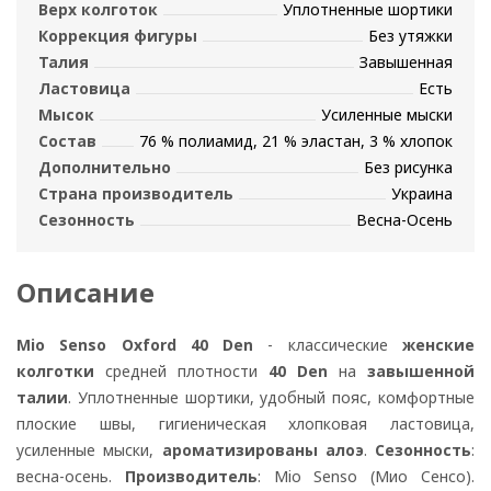
Верх колготок
Уплотненные шортики
Коррекция фигуры
Без утяжки
Талия
Завышенная
Ластовица
Есть
Мысок
Усиленные мыски
Состав
76 % полиамид, 21 % эластан, 3 % хлопок
Дополнительно
Без рисунка
Страна производитель
Украина
Сезонность
Весна-Осень
Описание
Mio Senso Oxford 40 Den
- классические
женские
колготки
средней плотности
40 Den
на
завышенной
талии
. Уплотненные шортики, удобный пояс, комфортные
плоские швы, гигиеническая хлопковая ластовица,
усиленные мыски,
ароматизированы алоэ
.
Сезонность
:
весна-осень.
Производитель
: Mio Senso (Мио Сенсо).