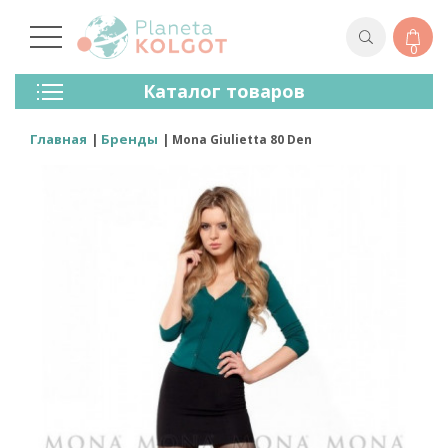
0
Колготки
Каталог товаров
Чулки
Нижнее Белье
Главная
Бренды
Mona Giulietta 80 Den
Лосины (леггинсы)
Носки И Гольфы
Спортивная Одежда
Для Мужчин
Для Детей
Бренды