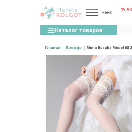
% А
меню
Колготки
Каталог товаров
Чулки
Нижнее Белье
Главная
Бренды
Mona Rosalia Model 05 
Лосины (леггинсы)
Носки И Гольфы
Спортивная Одежда
Для Мужчин
Для Детей
Бренды