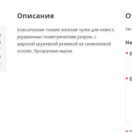
Описание
О
Не
Классические тонкие женские чулки для невест,
и
украшенные геометрическим узором, с
н
На
широкой кружевной резинкой на силиконовой
т
основе. Прозрачные мыски.
а
ь