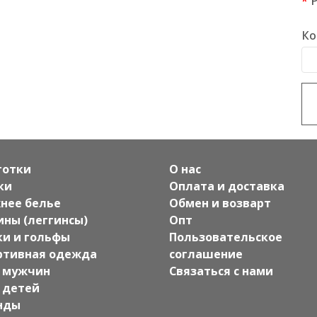
Ко
готки
О нас
ки
Оплата и доставка
нее белье
Обмен и возварт
ины (леггинсы)
Опт
ки и гольфы
Пользовательское
ртивная одежда
соглашение
 мужчин
Связаться с нами
 детей
нды