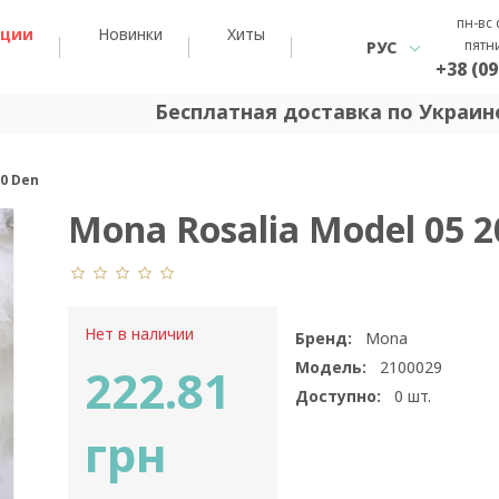
пн-вс 
кции
Новинки
Хиты
пятн
РУС
+38 (09
Бесплатная доставка по Украине
20 Den
Mona Rosalia Model 05 2
Нет в наличии
Бренд:
Mona
Модель:
2100029
222.81
Доступно:
0
шт.
грн