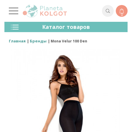
0
Колготки
Каталог товаров
Чулки
Нижнее Белье
Главная
Бренды
Mona Velur 100 Den
Лосины (леггинсы)
Носки И Гольфы
Спортивная Одежда
Для Мужчин
Для Детей
Бренды