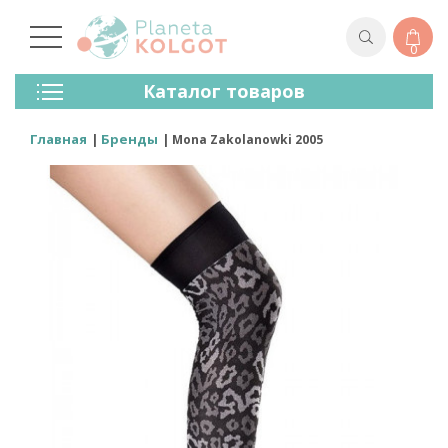
0
Колготки
Каталог товаров
Чулки
Нижнее Белье
Главная
Бренды
Mona Zakolanowki 2005
Лосины (леггинсы)
Носки И Гольфы
Спортивная Одежда
Для Мужчин
Для Детей
Бренды