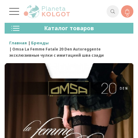
0
Колготки
Каталог товаров
Чулки
Нижнее Белье
Главная
Бренды
Лосины (леггинсы)
Omsa La Femme Fatale 20 Den Autoreggente
Носки И Гольфы
эксклюзивные чулки с имитацией шва сзади
Спортивная Одежда
Для Мужчин
Для Детей
Бренды