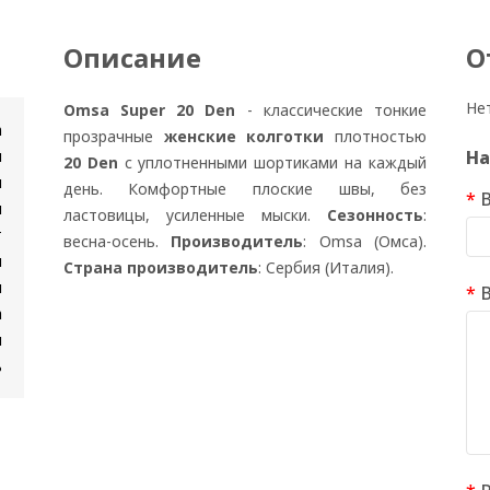
Описание
О
Не
Omsa Super 20 Den
- классические тонкие
n
прозрачные
женские колготки
плотностью
и
На
20 Den
с уплотненными шортиками на каждый
и
день. Комфортные плоские швы, без
я
ластовицы, усиленные мыски.
Сезонность
:
т
весна-осень.
Производитель
: Omsa (Омса).
и
Страна производитель
: Сербия (Италия).
н
а
я
ь