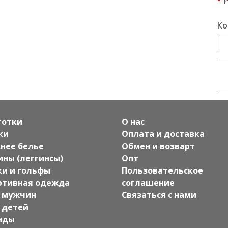
Ко
готки
О нас
ки
Оплата и доставка
нее белье
Обмен и возварт
ины (леггинсы)
Опт
ки и гольфы
Пользовательское
ртивная одежда
соглашение
 мужчин
Связаться с нами
 детей
нды