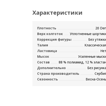
Характеристики
Плотность
20 De
Верх колготок
Уплотненные шортик
Коррекция фигуры
Без утяжк
Талия
Классическа
Ластовица
Не
Мысок
Усиленные мыск
Состав
88 % полиамид, 12 % эласта
Дополнительно
Без рисунк
Страна производитель
Серби
Сезонность
Весна-Осен