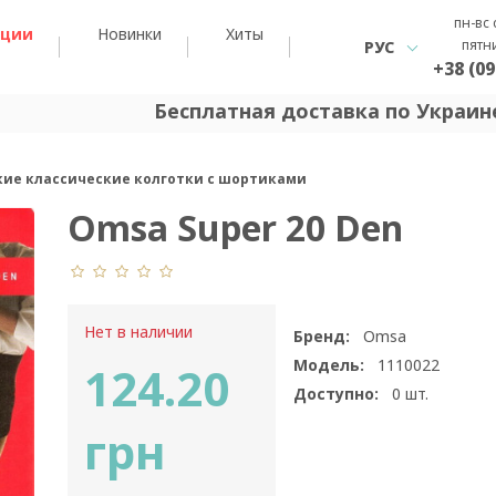
пн-вс 
кции
Новинки
Хиты
пятн
РУС
+38 (09
Бесплатная доставка по Украине
нкие классические колготки с шортиками
Omsa Super 20 Den
Нет в наличии
Бренд:
Omsa
Модель:
1110022
124.20
Доступно:
0
шт.
грн