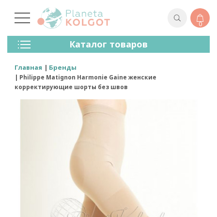
0
Колготки
Каталог товаров
Чулки
Нижнее Белье
Главная
Бренды
Лосины (леггинсы)
Philippe Matignon Harmonie Gaine женские
Носки И Гольфы
корректирующие шорты без швов
Спортивная Одежда
Для Мужчин
Для Детей
Бренды