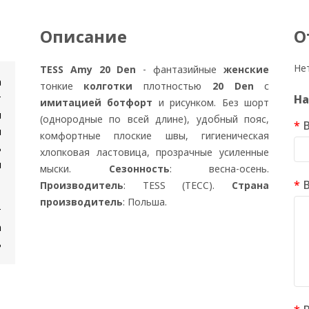
Описание
О
Не
TESS Amy 20 Den
- фантазийные
женские
n
тонкие
колготки
плотностью
20 Den
с
т
На
имитацией ботфорт
и рисунком. Без шорт
и
(однородные по всей длине), удобный пояс,
я
комфортные плоские швы, гигиеническая
ь
хлопковая ластовица, прозрачные усиленные
и
мыски.
Сезонность
: весна-осень.
Производитель
: TESS (ТЕСС).
Страна
производитель
: Польша.
т
а
ь