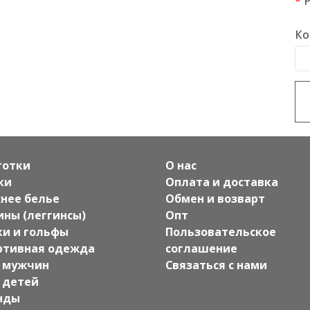
Ко
готки
О нас
ки
Оплата и доставка
нее белье
Обмен и возварт
ины (леггинсы)
Опт
ки и гольфы
Пользовательское
ртивная одежда
соглашение
 мужчин
Связаться с нами
 детей
нды