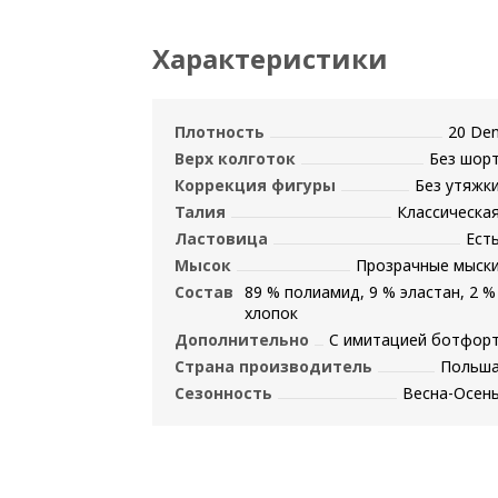
Характеристики
Плотность
20 De
Верх колготок
Без шор
Коррекция фигуры
Без утяжк
Талия
Классическа
Ластовица
Ест
Мысок
Прозрачные мыск
Состав
89 % полиамид, 9 % эластан, 2 %
хлопок
Дополнительно
С имитацией ботфор
Страна производитель
Польш
Сезонность
Весна-Осен