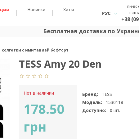
пн-вс 
кции
Новинки
Хиты
пятн
РУС
+38 (09
Бесплатная доставка по Украине
ие колготки с имитацией бофторт
TESS Amy 20 Den
Нет в наличии
Бренд:
TESS
Модель:
1530118
178.50
Доступно:
0
шт.
грн