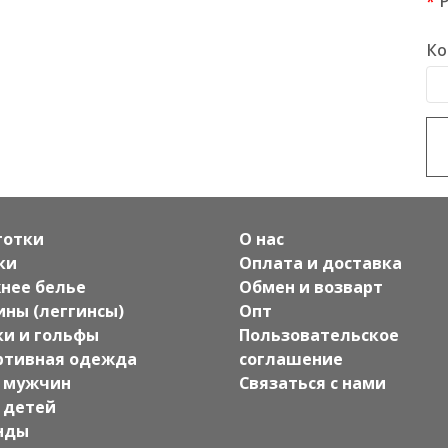
Ко
готки
О нас
ки
Оплата и доставка
нее белье
Обмен и возварт
ины (леггинсы)
Опт
ки и гольфы
Пользовательское
ртивная одежда
соглашение
 мужчин
Связаться с нами
 детей
нды