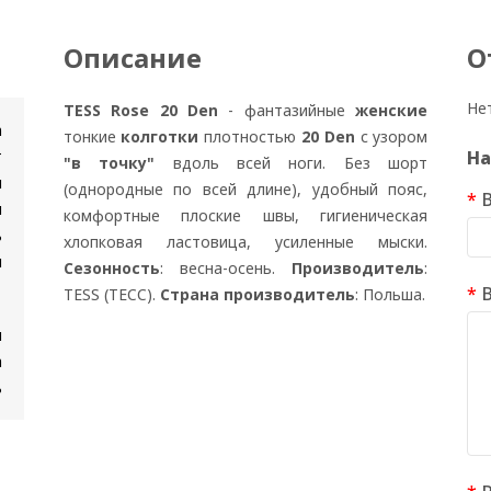
Описание
О
Не
TESS Rose 20 Den
- фантазийные
женские
n
тонкие
колготки
плотностью
20 Den
с узором
т
На
"в точку"
вдоль всей ноги. Без шорт
и
(однородные по всей длине), удобный пояс,
я
комфортные плоские швы, гигиеническая
ь
хлопковая ластовица, усиленные мыски.
и
Сезонность
: весна-осень.
Производитель
:
TESS (ТЕСС).
Страна производитель
: Польша.
м
а
ь