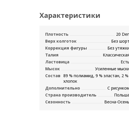
Характеристики
Плотность
20 De
Верх колготок
Без шор
Коррекция фигуры
Без утяжк
Талия
Классическа
Ластовица
Ест
Мысок
Усиленные мыск
Состав
89 % полиамид, 9 % эластан, 2 %
хлопок
Дополнительно
С рисунко
Страна производитель
Польш
Сезонность
Весна-Осен