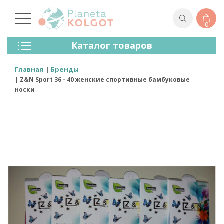
0
Колготки
Каталог товаров
Чулки
Нижнее Белье
Главная
Бренды
Лосины (леггинсы)
Z&N Sport 36 - 40 женские спортивные бамбуковые
Носки И Гольфы
носки
Спортивная Одежда
Для Мужчин
Для Детей
Бренды