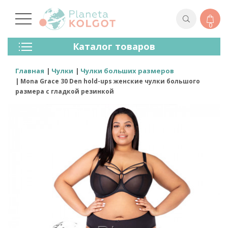
0
Колготки
Каталог товаров
Чулки
Нижнее Белье
Главная
Чулки
Чулки больших размеров
Лосины (леггинсы)
Mona Grace 30 Den hold-ups женские чулки большого
Носки И Гольфы
размера с гладкой резинкой
Спортивная Одежда
Для Мужчин
Для Детей
Бренды