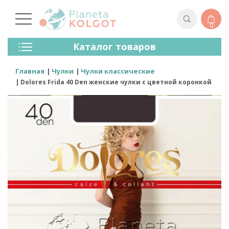
0
Колготки
Каталог товаров
Чулки
Нижнее Белье
Главная
Чулки
Чулки классические
Лосины (леггинсы)
Dolores Frida 40 Den женские чулки с цветной коронкой
Носки И Гольфы
Спортивная Одежда
Для Мужчин
Для Детей
Бренды