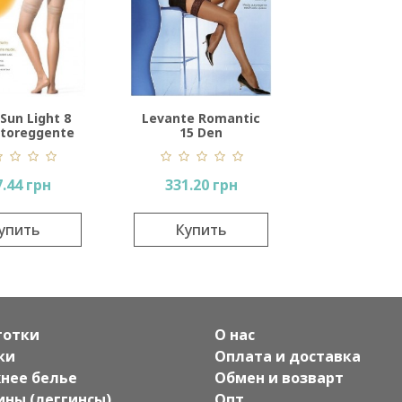
Sun Light 8
Levante Romantic
toreggente
15 Den
.44 грн
331.20 грн
упить
Купить
готки
О нас
ки
Оплата и доставка
нее белье
Обмен и возварт
ины (леггинсы)
Опт