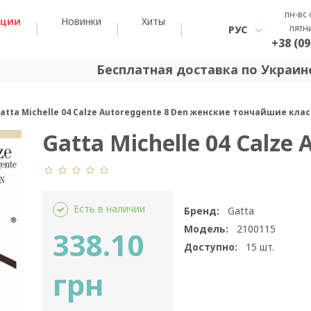
пн-вс 
кции
Новинки
Хиты
пятн
РУС
+38 (09
Бесплатная доставка по Украине
atta Michelle 04 Calze Autoreggente 8 Den женские тончайшие кл
Gatta Michelle 04 Calze
Есть в наличии
Бренд:
Gatta
Модель:
2100115
338.10
Доступно:
15
шт.
грн