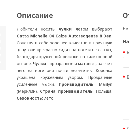
Описание
О
Не
Любители носить
чулки
летом выбирают
n
Gatta Michelle 04 Calze Autoreggente 8 Den
.
и
На
Сочетая в себе хорошее качество и приятную
н
цену, они прекрасно сидят на ноге и не слазят,
а
благодаря кружевной резинке на силиконовой
о
основе.
Чулки
- прозрачные и матовые, за счет
чего на ноге они почти незаметны. Коронка
украшена кружевным узором. Прозрачные
усиленные мыски.
Производитель
: Marilyn
(Мерилин).
Страна производитель
: Польша.
Сезонность
: лето.