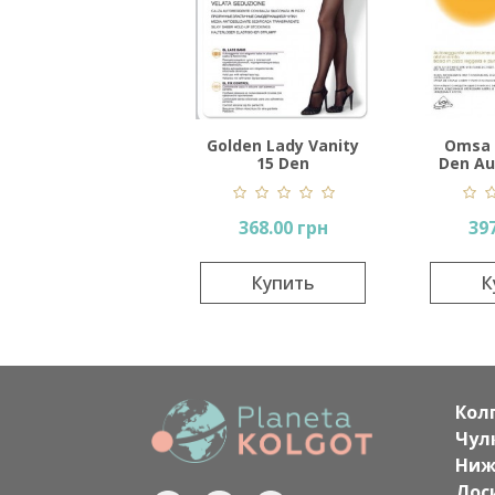
Golden Lady Vanity
Omsa 
15 Den
Den Au
368.00 грн
397
Купить
К
Кол
Чул
Ниж
Лос