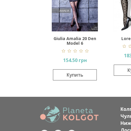
Giulia Amalia 20 Den
Lore
Model 6
183
154.50 грн
К
Купить
Кол
Чул
Ниж
Лос