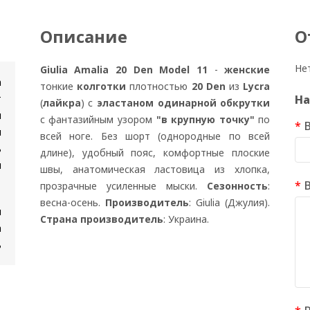
Описание
О
Не
Giulia Amalia 20 Den Model 11
-
женские
n
тонкие
колготки
плотностью
20 Den
из
Lycra
т
На
(
лайкра
) с
эластаном одинарной обкрутки
и
с фантазийным узором
"в крупную точку"
по
я
всей ноге. Без шорт (однородные по всей
ь
длине), удобный пояс, комфортные плоские
и
швы, анатомическая ластовица из хлопка,
прозрачные усиленные мыски.
Сезонность
:
весна-осень.
Производитель
: Giulia (Джулия).
м
Страна производитель
: Украина.
а
ь