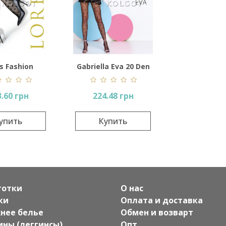
s Fashion
Gabriella Eva 20 Den
.60 грн
224.48 грн
упить
Купить
готки
О нас
ки
Оплата и доставка
нее белье
Обмен и возварт
ины (леггинсы)
Опт