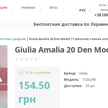
пн-вс 
кции
Новинки
Хиты
пятн
РУС
+38 (09
Бесплатная доставка по Украине
готки с узором
Giulia Amalia 20 Den Model 11 женские тонкие к
Giulia Amalia 20 Den Mo
Есть в наличии
Бренд:
Giulia
Модель:
1520298
154.50
Доступно:
35
шт.
грн