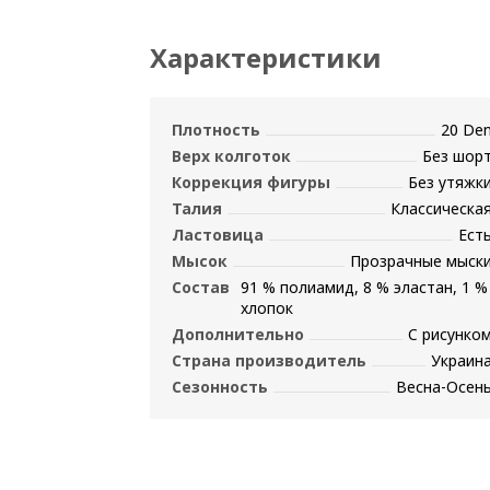
Характеристики
Плотность
20 De
Верх колготок
Без шор
Коррекция фигуры
Без утяжк
Талия
Классическа
Ластовица
Ест
Мысок
Прозрачные мыск
Состав
91 % полиамид, 8 % эластан, 1 %
хлопок
Дополнительно
С рисунко
Страна производитель
Украин
Сезонность
Весна-Осен