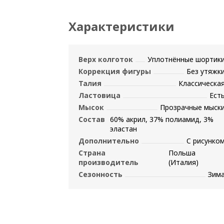
Характеристики
Верх колготок
Уплотнённые шортик
Коррекция фигуры
Без утяжк
Талия
Классическа
Ластовица
Ест
Мысок
Прозрачные мыск
Состав
60% акрил, 37% полиамид, 3%
эластан
Дополнительно
С рисунко
Страна
Польша
производитель
(Италия)
Сезонность
Зим