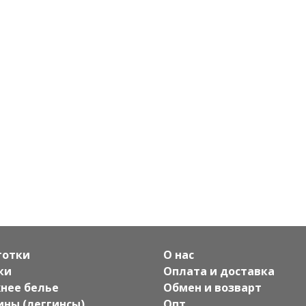
готки
О нас
ки
Оплата и доставка
нее белье
Обмен и возварт
ины (леггинсы)
Опт