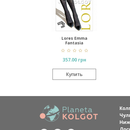
Lores Emma
Fantasia
357.00 грн
Купить
Кол
Чул
Ниж
Лос