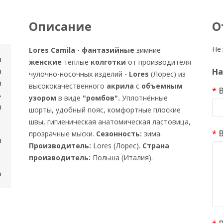
Описание
О
Не
Lores Camila
-
фантазийные
зимние
и
женские
теплые
колготки
от производителя
и
На
чулочно-носочных изделий -
Lores
(Лорес) из
я
высококачественного
акрила
с
объемным
ь
узором
в виде
"ромбов".
Уплотнённые
и
шорты, удобный пояс, комфортные плоские
швы, гигиеническая анатомическая ластовица,
прозрачные мыски.
Сезонность:
зима.
м
Производитель:
Lores (Лорес).
Страна
производитель:
Польша (Италия).
а