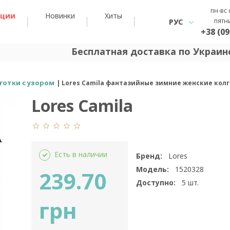
пн-вс 
кции
Новинки
Хиты
пятн
РУС
+38 (09
Бесплатная доставка по Украине
готки с узором
Lores Camila фантазийные зимние женские кол
Lores Camila
Есть в наличии
Бренд:
Lores
Модель:
1520328
239.70
Доступно:
5
шт.
грн