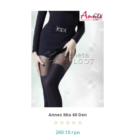
en
Annes Mia 60 Den
260.10 грн