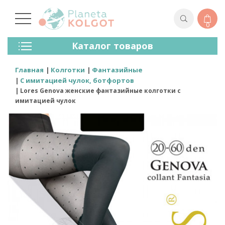
0
Колготки
Каталог товаров
Чулки
Нижнее Белье
Главная
Колготки
Фантазийные
Лосины (леггинсы)
С имитацией чулок, ботфортов
Носки И Гольфы
Lores Genova женские фантазийные колготки с
Спортивная Одежда
имитацией чулок
Для Мужчин
Для Детей
Бренды