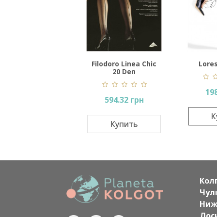
Filodoro Linea Chic
Lore
20 Den
198
594.32 грн
К
Купить
Кол
Чул
Ниж
Лос