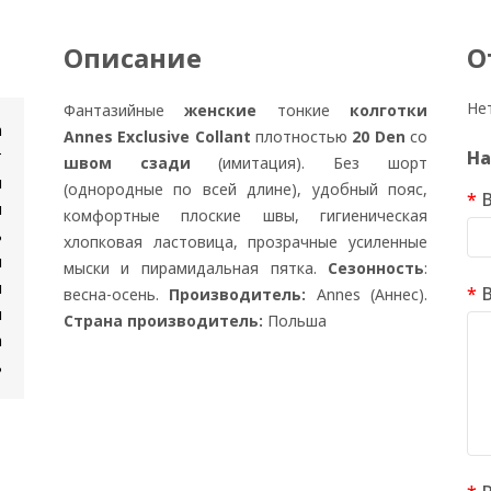
Описание
О
Не
Фантазийные
женские
тонкие
колготки
n
Annes Exclusive Collant
плотностью
20 Den
со
т
На
швом сзади
(имитация). Без шорт
и
(однородные по всей длине), удобный пояс,
я
комфортные плоские швы, гигиеническая
ь
хлопковая ластовица, прозрачные усиленные
и
мыски и пирамидальная пятка.
Сезонность
:
н
весна-осень.
Производитель:
Annes (Аннес).
и
Страна производитель:
Польша
а
ь