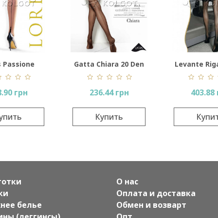
s Passione
Gatta Chiara 20 Den
Levante Rig
.90 грн
236.44 грн
403.88
упить
Купить
Купи
готки
О нас
ки
Оплата и доставка
нее белье
Обмен и возварт
ины (леггинсы)
Опт