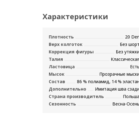
Характеристики
Плотность
20 De
Верх колготок
Без шор
Коррекция фигуры
Без утяжк
Талия
Классическа
Ластовица
Ест
Мысок
Прозрачные мыск
Состав
86 % полиамид, 14 % эласта
Дополнительно
Имитация шва сзад
Страна производитель
Польш
Сезонность
Весна-Осен