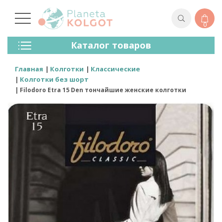
0
Колготки
Каталог товаров
Чулки
Нижнее Белье
Главная
Колготки
Классические
Лосины (леггинсы)
Колготки без шорт
Носки И Гольфы
Filodoro Etra 15 Den тончайшие женские колготки
Спортивная Одежда
Для Мужчин
Для Детей
Бренды