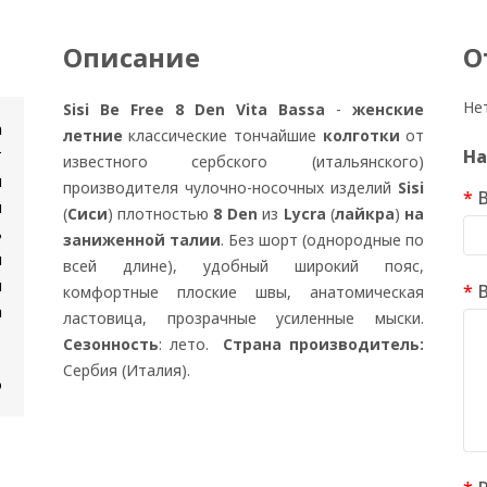
Описание
О
Не
Sisi Be Free 8 Den Vita Bassa
-
женские
n
летние
классические тончайшие
колготки
от
т
На
известного сербского (итальянского)
и
производителя чулочно-носочных изделий
Sisi
я
(
Сиси
) плотностью
8 Den
из
Lycra
(
лайкра
)
на
ь
заниженной талии
. Без шорт (однородные по
и
всей длине), удобный широкий пояс,
н
комфортные плоские швы, анатомическая
а
ластовица, прозрачные усиленные мыски.
Сезонность
: лето.
Страна производитель:
Сербия (Италия).
о