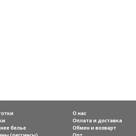
готки
О нас
ки
Оплата и доставка
нее белье
Обмен и возварт
ины (леггинсы)
Опт