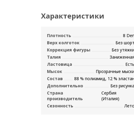
Характеристики
Плотность
8 De
Верх колготок
Без шор
Коррекция фигуры
Без утяжк
Талия
Заниженна
Ластовица
Ест
Мысок
Прозрачные мыск
Состав
88 % полиамид, 12 % эласта
Дополнительно
Без рисунк
Страна
Сербия
производитель
(Италия)
Сезонность
Лет