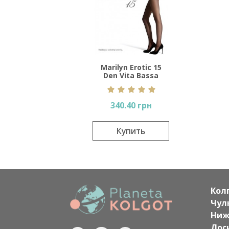
Marilyn Erotic 15
Den Vita Bassa
340.40 грн
Купить
Кол
Чул
Ниж
Лос