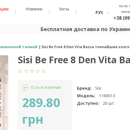
пн-вс 
кции
Новинки
Хиты
пятн
РУС
+38 (09
Бесплатная доставка по Украине
аниженной талией
Sisi Be Free 8 Den Vita Bassa тончайшие кол
Sisi Be Free 8 Den Vita B
Есть в наличии
Бренд:
Sisi
Модель:
1160013
289.80
Доступно:
20
шт.
грн