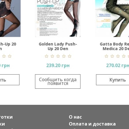
 Lady Push-
Gatta Body Relax
Gatta Bye C
 20 Den
Medica 20 Den
50 De
.20 грн
270.02 грн
432.40
ить когда
Купить
Купи
явится
готки
О нас
ки
Оплата и доставка