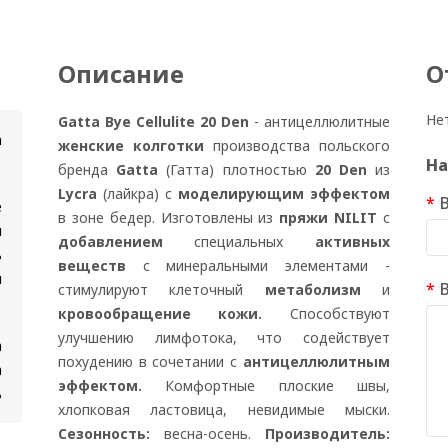
Описание
О
Не
Gatta Bye Cellulite 20 Den
- антицеллюлитные
n
женские колготки
производства польского
На
бренда
Gatta
(Гатта) плотностью
20 Den
из
Lycra
(лайкра) с
моделирующим эффектом
е
в зоне бедер. Изготовлены из
пряжи NILIT
с
я
добавлением
специальных
активных
ь
веществ
с минеральными элементами -
и
стимулируют клеточный
метаболизм
и
кровообращение кожи.
Способствуют
улучшению лимфотока, что содействует
а
похудению в сочетании с
антицеллюлитным
а
эффектом.
Комфортные плоские швы,
ь
хлопковая ластовица, невидимые мыски.
Сезонность:
весна-осень.
Производитель: