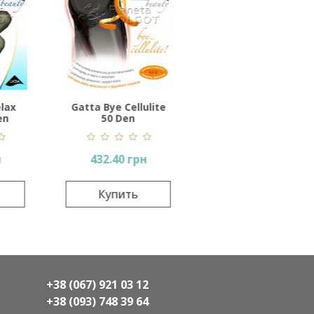
ellulite
Gatta Body Lift-Up
n
20 Den
 грн
314.18 грн
ть
Купить
+38 (067) 921 03 12
+38 (093) 748 39 64