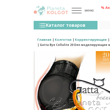
% А
меню
Колготки
Каталог товаров
Чулки
Нижнее Белье
Главная
Колготки
Корректирующие
Gatta Bye Cellulite 20 Den моделирующи
Лосины (леггинсы)
Носки И Гольфы
Спортивная Одежда
Для Мужчин
Для Детей
Бренды