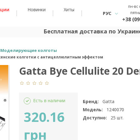
пн-вс 
кции
Новинки
Хиты
пятн
РУС
+38 (09
Бесплатная доставка по Украине
Моделирующие колготы
е женские колготки с антицеллюлитным эффектом
Gatta Bye Cellulite 20 D
Есть в наличии
Бренд:
Gatta
Модель:
1240070
320.16
Доступно:
25
шт.
грн