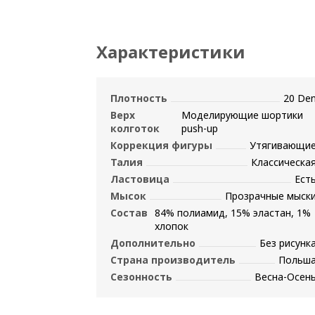
Характеристики
Плотность
20 De
Верх
Моделирующие шортики
колготок
push-up
Коррекция фигуры
Утягивающи
Талия
Классическа
Ластовица
Ест
Мысок
Прозрачные мыск
Состав
84% полиамид, 15% эластан, 1%
хлопок
Дополнительно
Без рисунк
Страна производитель
Польш
Сезонность
Весна-Осен