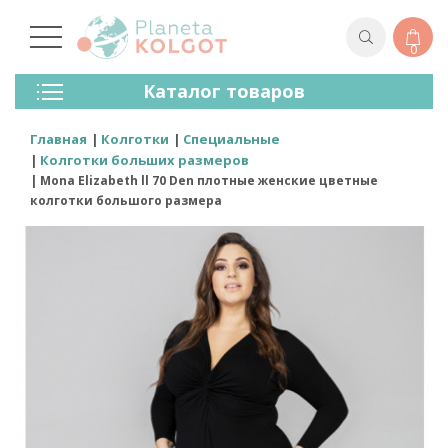
0
Колготки
Каталог товаров
Чулки
Нижнее Белье
Главная
Колготки
Специальные
Лосины (леггинсы)
Колготки больших размеров
Носки И Гольфы
Mona Elizabeth ll 70 Den плотные женские цветные
Спортивная Одежда
колготки большого размера
Для Мужчин
Для Детей
Бренды