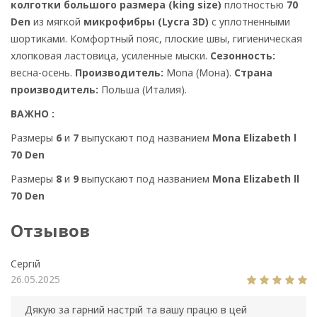
колготки большого размера (king size)
плотностью
70
Den
из мягкой
микрофибры (Lycra 3D)
с уплотненными
шортиками. Комфортный пояс, плоские швы, гигиеническая
хлопковая ластовица, усиленные мыски.
Сезонность:
весна-осень.
Производитель:
Mona (Мона).
Страна
производитель:
Польша (Италия).
ВАЖНО :
Размеры
6
и
7
выпускают под названием
Mona Elizabeth l
70 Den
Размеры
8
и
9
выпускают под названием
Mona Elizabeth ll
70 Den
Отзывов
Сергій
26.05.2025
Дякую за гарний настрій та вашу працю в цей