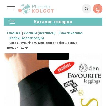
0
Колготки
Каталог товаров
Чулки
Нижнее Белье
Главная
Лосины (леггинсы)
Классические
Лосины (леггинсы)
Капри, велосипедки
Носки И Гольфы
Lores Favourite 90 Den женские бесшовные
Спортивная Одежда
велосипедки
Для Мужчин
Для Детей
Бренды