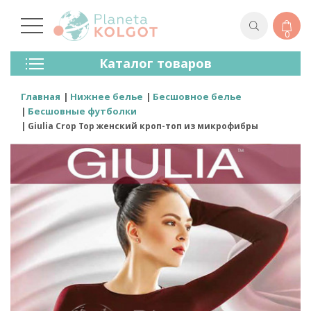
0
Колготки
Каталог товаров
Чулки
Нижнее Белье
Главная
Нижнее белье
Бесшовное белье
Лосины (леггинсы)
Бесшовные футболки
Носки И Гольфы
Giulia Crop Top женский кроп-топ из микрофибры
Спортивная Одежда
Для Мужчин
Для Детей
Бренды