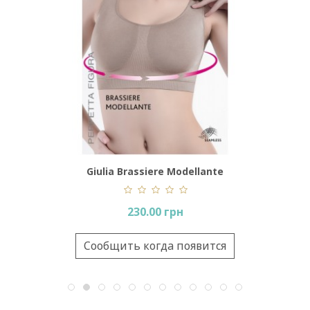
 Top)
Giulia Brassiere Modellante
Giuli
230.00 грн
вится
Сообщить когда появится
Сооб