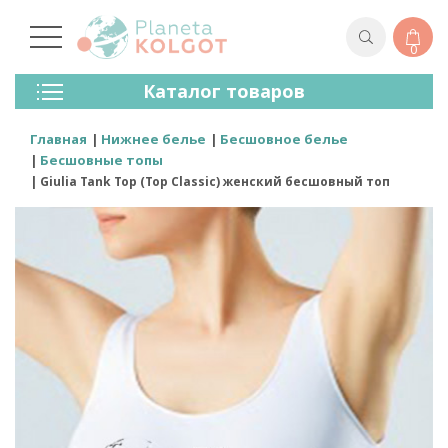
0
Колготки
Каталог товаров
Чулки
Нижнее Белье
Главная
Нижнее белье
Бесшовное белье
Лосины (леггинсы)
Бесшовные топы
Носки И Гольфы
Giulia Tank Top (Top Classic) женский бесшовный топ
Спортивная Одежда
Для Мужчин
Для Детей
Бренды