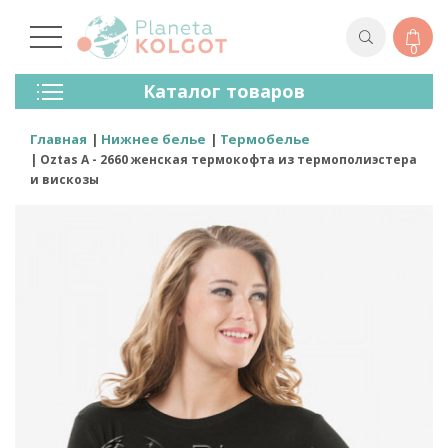
0
Колготки
Каталог товаров
Чулки
Нижнее Белье
Главная
Нижнее белье
Термобелье
Лосины (леггинсы)
Oztas A - 2660 женская термокофта из термополиэстера
Носки И Гольфы
и вискозы
Спортивная Одежда
Для Мужчин
Для Детей
Бренды