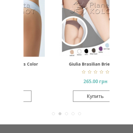
Color
Giulia Brasilian Briefs Rib
JAD
265.00 грн
Купить