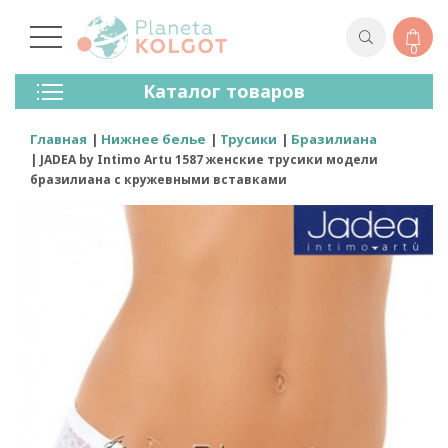
0
Колготки
Каталог товаров
Чулки
Нижнее Белье
Главная
Нижнее белье
Трусики
Бразилиана
Лосины (леггинсы)
JADEA by Intimo Artu 1587 женские трусики модели
Носки И Гольфы
бразилиана с кружевными вставками
Спортивная Одежда
Для Мужчин
Для Детей
Бренды