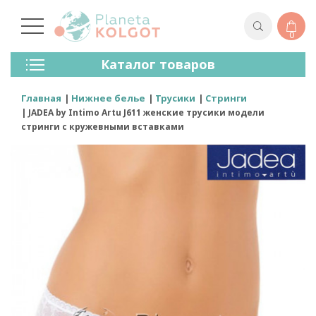
0
Колготки
Каталог товаров
Чулки
Нижнее Белье
Главная
Нижнее белье
Трусики
Стринги
Лосины (леггинсы)
JADEA by Intimo Artu J611 женские трусики модели
Носки И Гольфы
стринги с кружевными вставками
Спортивная Одежда
Для Мужчин
Для Детей
Бренды