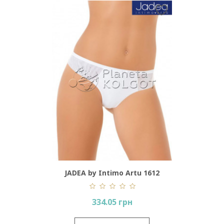
olor
JADEA by Intimo Artu 1612
JAD
334.05 грн