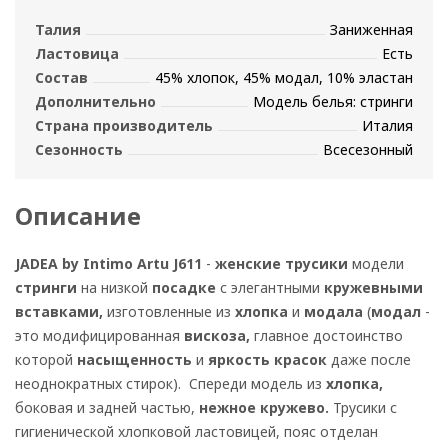
Талия
Заниженная
Ластовица
Есть
Состав
45% хлопок, 45% модал, 10% эластан
Дополнительно
Модель белья: стринги
Страна производитель
Италия
Сезонность
Всесезонный
Описание
JADEA by Intimo Artu J611
-
женские трусики
модели
стринги
на низкой
посадке
с элегантными
кружевными
вставками,
изготовленные из
хлопка
и
модала
(
модал
-
это модифицированная
вискоза,
главное достоинство
которой
насыщенность
и
яркость красок
даже после
неоднократных стирок). Спереди модель из
хлопка,
боковая и задней частью,
нежное кружево.
Трусики с
гигиенической хлопковой ластовицей, пояс отделан